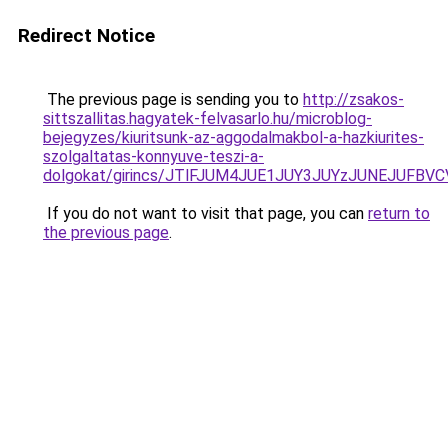
Redirect Notice
The previous page is sending you to
http://zsakos-
sittszallitas.hagyatek-felvasarlo.hu/microblog-
bejegyzes/kiuritsunk-az-aggodalmakbol-a-hazkiurites-
szolgaltatas-konnyuve-teszi-a-
dolgokat/girincs/JTlFJUM4JUE1JUY3JUYzJUNEJUFB
If you do not want to visit that page, you can
return to
the previous page
.