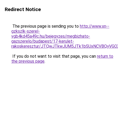
Redirect Notice
The previous page is sending you to
http://www.xn--
gzkszlk-szerel-
vgb4kd45a49c.hu/bejegyzes/megbizhato-
gazszerelo/budapest/17-kerulet-
rakoskeresztur/JTQwJTkwJUM5JTk1bSUxNCVBQyVG
If you do not want to visit that page, you can
return to
the previous page
.