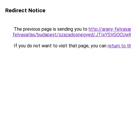
Redirect Notice
The previous page is sending you to
http://arany-felvasa
felvasarlas/budapest/szazadosnegyed/JTIxYSVG
If you do not want to visit that page, you can
return to t