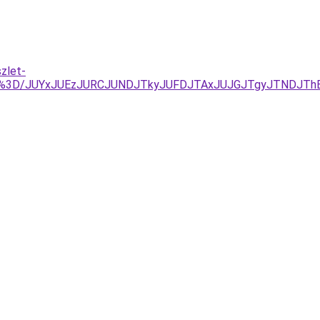
szlet-
TY%3D/JUYxJUEzJURCJUNDJTkyJUFDJTAxJUJGJTgyJTNDJTh