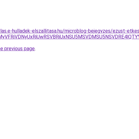
rlas.e-hulladek-elszallitasa.hu/microblog-bejegyzes/ezust-etke
OCUwMyVFRiVDNyUxRiUwRSVBRiUxNSU5MSVDMSU5NSVDRE4lQ
he previous page
.